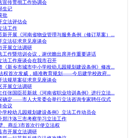
法宣传贯彻工作协调会
诞生记
获批
开立法评估会
立法工作
新开展《河南省物业管理与服务条例（修订草案）...
开立法征求意见座谈会
市开展立法调研
法工作暨培训会议，谢伏瞻出席并作重要讲话
立法工作座谈会在我市召开
《新乡市城市中小学校幼儿园规划建设条例》修改...
法权首次发威，瞄准教育规划——今后建学校政府...
开法规草案征求意见座谈会
区开展立法调研
任张国臣莅新就《河南省职业培训条例》进行立法...
家确定——市人大常委会举行立法咨询专家聘任仪式
作会议
小学校幼儿园规划建设条例》立法工作动员会
赴郑汴洛三市考察学习立法工作
鹤壁、商丘3市首次行使立法权
县市开展立法调研