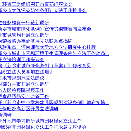
、环资工委组织召开市直部门座谈会
新乡市大气污染防治条例》立法工作推进会
主任赵桂良一行莅新调研
新乡市城市绿化条例》宣传贯彻暨新闻发布会
赴市城管局开展立法调研
为荣校路办事处基层立法联系点揭牌
法联系点、河南师范大学地方立法研究中心挂牌
乡市城市市容和环境卫生管理条例》立法工作动员...
开立法培训工作座谈会
馈《新乡市城市绿化条例（草案）》修改意见
组织立法人员参加立法培训
征求市规划局立法建议
对部分县市开展立法调研
市人民检察院视察工作
察食品药品安全监管工作
《新乡市中小学校幼儿园规划建设条例》颁布实施...
王保旺赴高新区开展立法调研
新调研
赴外地市学习调研城市园林绿化立法工作
组织召开园林绿化立法工作征求意见座谈会