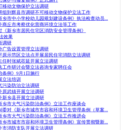
态保护与修复条例》正式施行
可移动文物保护立法调研
研组到辉县市调研不可移动文物保护立法工作
乡市中小学校幼儿园规划建设条例》执法检查动员...
赴商丘市考察优化营商环境立法等工作
过《新乡市居民住宅区消防安全管理条例》
法效果
新调研
外广告设置管理立法调研
平原示范区立法点开展居民住宅消防立法调研
主任时张斌莅延开展立法调研
法工作研讨会暨立法咨询专家聘任会
条例》9月1日施行
展立法培训
气污染防治立法调研
赴原武镇开展立法调研
赴新乡县开展立法调研
新乡市大气污染防治条例》立法工作座谈会
委对《新乡市城市市容和环境卫生管理条例（草案...
新乡市大气污染防治条例》立法工作推进会
乡市城市市容和环境卫生管理条例》宣传贯彻暨新...
赴市消防支队开展立法调研