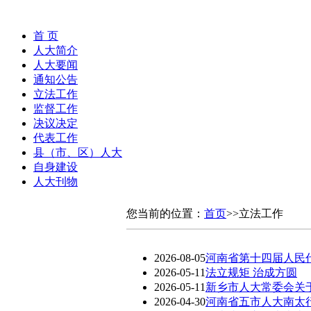
首 页
人大简介
人大要闻
通知公告
立法工作
监督工作
决议决定
代表工作
县（市、区）人大
自身建设
人大刊物
您当前的位置：
首页
>>立法工作
2026-08-05
河南省第十四届人民
2026-05-11
法立规矩 治成方圆
2026-05-11
新乡市人大常委会关于
2026-04-30
河南省五市人大南太