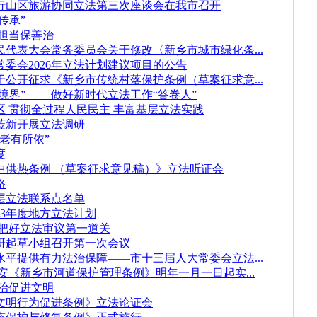
行山区旅游协同立法第三次座谈会在我市召开
传承”
担当保善治
代表大会常务委员会关于修改〈新乡市城市绿化条...
委会2026年立法计划建议项目的公告
公开征求《新乡市传统村落保护条例（草案征求意...
三境界” ——做好新时代立法工作“答卷人”
 贯彻全过程人民民主 丰富基层立法实践
莅新开展立法调研
老有所依”
度
中供热条例 （草案征求意见稿）》立法听证会
路
层立法联系点名单
23年度地方立法计划
 把好立法审议第一道关
研起草小组召开第一次会议
平提供有力法治保障——市十三届人大常委会立法...
安《新乡市河道保护管理条例》明年一月一日起实...
治促进文明
文明行为促进条例》立法论证会