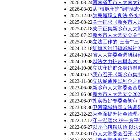
2026-03-24
河南省五市人大南太
2026-03-02
从“根脉守护”到“活态
2025-12-03
为民履职立良法 务实
2025-08-22
关于征求《新乡市人民
2025-07-18
关于征集新乡市人大常
2025-07-23
新乡市人大常委会关于
2025-07-08
立法工作的“三苦”“
2024-12-18
红旗区洪门镇诚城社区
2024-10-24
省人大常委会调研组
2024-10-08
以法之力护古树名木“
2024-10-08
立法守护群众身边温
2024-06-13
我市召开《新乡市集
2023-11-30
立法畅通便民利企之
2023-06-08
新乡市人大常委会基
2023-06-08
新乡市人大常委会20
2023-06-07
扎实做好专委会初审
2023-03-30
卫河流域协同立法调
2022-12-23
为全面提升社会治理水
2022-12-12
守一泓碧水 护一方平
2022-06-27
以匠心耕耘法治 以法
2022-03-01
市人大常委会召开《