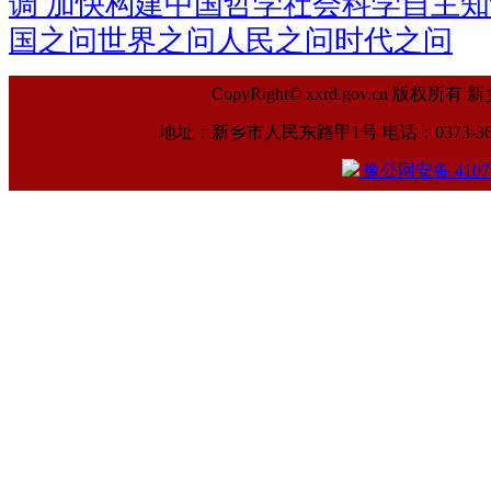
调 加快构建中国哲学社会科学自主知
国之问世界之问人民之问时代之问
CopyRight© xxrd.gov.cn
地址：新乡市人民东路甲1号 电话：0373-369961
豫公网安备 41070