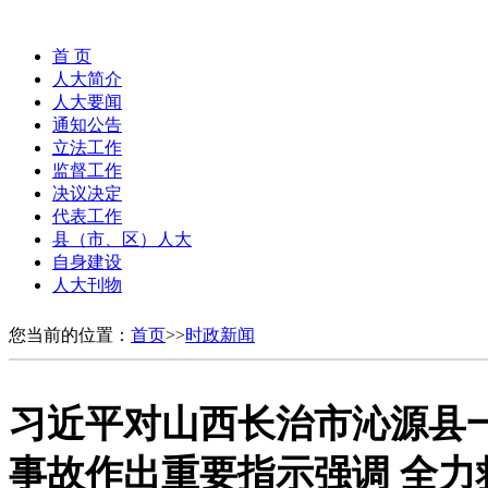
首 页
人大简介
人大要闻
通知公告
立法工作
监督工作
决议决定
代表工作
县（市、区）人大
自身建设
人大刊物
您当前的位置：
首页
>>
时政新闻
习近平对山西长治市沁源县
事故作出重要指示强调 全力