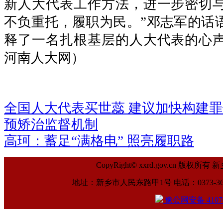
新人大代表工作方法，进一步密切
不负重托，履职为民。”邓志军的话
释了一名扎根基层的人大代表的心
河南人大网）
全国人大代表买世蕊 建议加快构建
预矫治监督机制
高珂：蓄足“满格电” 照亮履职路
CopyRight© xxrd.gov.cn
地址：新乡市人民东路甲1号 电话：0373-369961
豫公网安备 41070