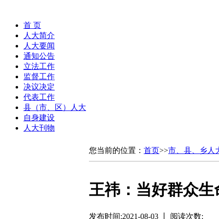
首 页
人大简介
人大要闻
通知公告
立法工作
监督工作
决议决定
代表工作
县（市、区）人大
自身建设
人大刊物
您当前的位置：
首页
>>
市、县、乡人
王祎：当好群众生
发布时间:2021-08-03 丨 阅读次数: