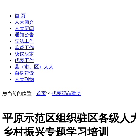
首 页
人大简介
人大要闻
通知公告
立法工作
监督工作
决议决定
代表工作
县（市、区）人大
自身建设
人大刊物
您当前的位置：
首页
>>
代表双岗建功
平原示范区组织驻区各级人
乡村振兴专题学习培训