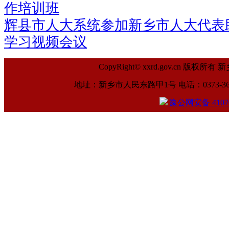
作培训班
辉县市人大系统参加新乡市人大代表
学习视频会议
CopyRight© xxrd.gov.cn
地址：新乡市人民东路甲1号 电话：0373-369961
豫公网安备 41070