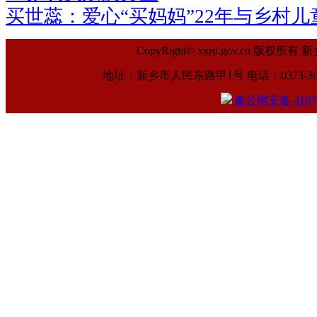
买世蕊：爱心“买妈妈”22年与乡村儿
CopyRight© xxrd.gov.cn
地址：新乡市人民东路甲1号 电话：0373-369961
豫公网安备 41070