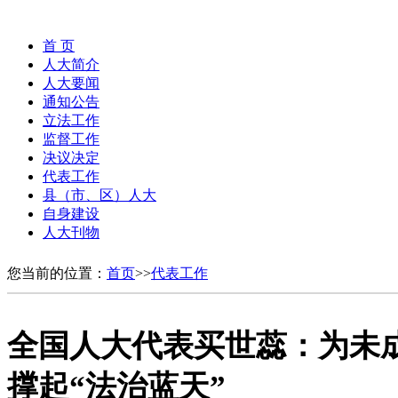
首 页
人大简介
人大要闻
通知公告
立法工作
监督工作
决议决定
代表工作
县（市、区）人大
自身建设
人大刊物
您当前的位置：
首页
>>
代表工作
全国人大代表买世蕊：为未
撑起“法治蓝天”