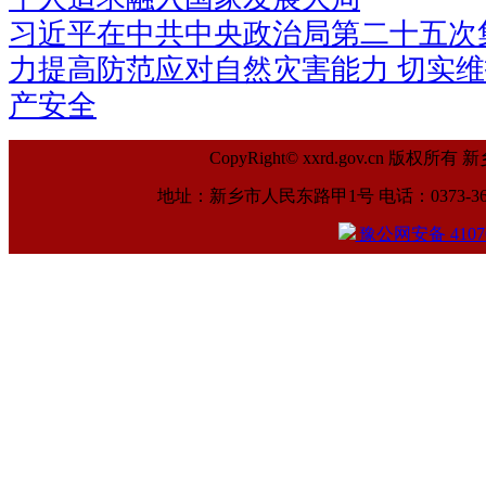
习近平在中共中央政治局第二十五次
力提高防范应对自然灾害能力 切实
产安全
CopyRight© xxrd.gov.cn
地址：新乡市人民东路甲1号 电话：0373-369961
豫公网安备 41070