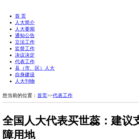
首 页
人大简介
人大要闻
通知公告
立法工作
监督工作
决议决定
代表工作
县（市、区）人大
自身建设
人大刊物
您当前的位置：
首页
>>
代表工作
全国人大代表买世蕊：建议
障用地