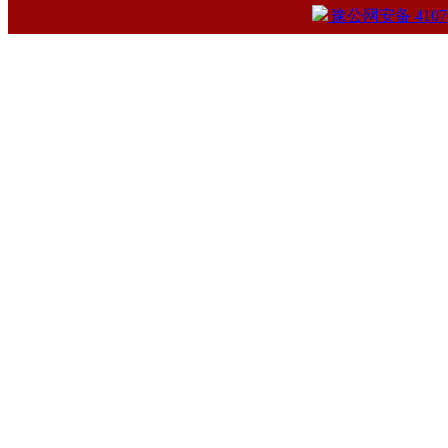
豫公网安备 41070