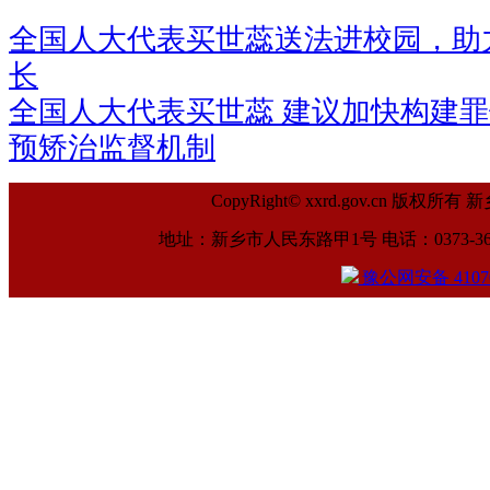
全国人大代表买世蕊送法进校园，助
长
全国人大代表买世蕊 建议加快构建
预矫治监督机制
CopyRight© xxrd.gov.cn
地址：新乡市人民东路甲1号 电话：0373-369961
豫公网安备 41070