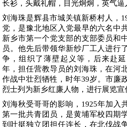
长衫，头戴礼帽，目光炯炯，英气逼
刘海珠是辉县市城关镇新桥村人，19
党，是豫北地区入党最早的六名中
新乡市第一个党支部的支部委员和
员。他先后带领华新纱厂工人进行
争，组织了薄壁起义等，后来赴延安
年，担任营教导员的刘海珠，在河
作战中壮烈牺牲，时年39岁。市廉
烈士列为新乡红廉人物，进行展览宣
刘海秋受哥哥的影响，1925年加入
第一批共青团员，是黄埔军校四期
到叶挺独立团担任连长，在北伐战