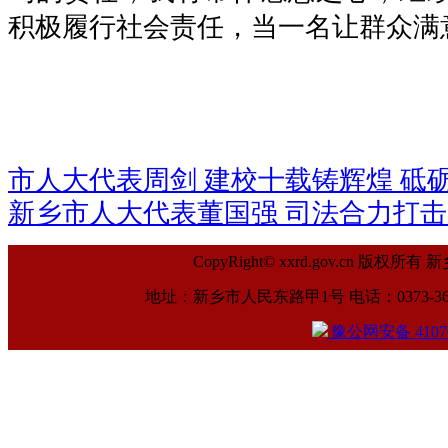
积极履行社会责任，当一名让群众满
市人大代表周剑 建校十载铸辉煌 砥
新乡市人大代表董国强 司法合力打击
CopyRight© xxrd.gov.cn
地址：新乡市人民东路甲1号 电话：0373-369961
豫公网安备 41070