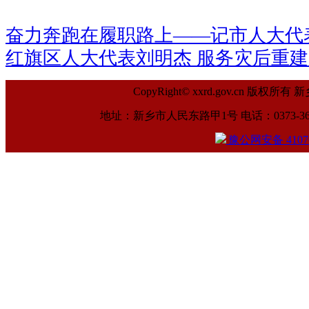
奋力奔跑在履职路上——记市人大代
红旗区人大代表刘明杰 服务灾后重
CopyRight© xxrd.gov.cn
地址：新乡市人民东路甲1号 电话：0373-369961
豫公网安备 41070