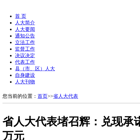
首 页
人大简介
人大要闻
通知公告
立法工作
监督工作
决议决定
代表工作
县（市、区）人大
自身建设
人大刊物
您当前的位置：
首页
>>
省人大代表
省人大代表堵召辉：兑现承诺
万元