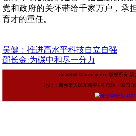
党和政府的关怀带给千家万户，承
育才的重任。
吴健：推进高水平科技自立自强
邵长金:为碳中和尽一分力
CopyRight© xxrd.gov.cn
地址：新乡市人民东路甲1号 电话：0373-369961
豫公网安备 41070