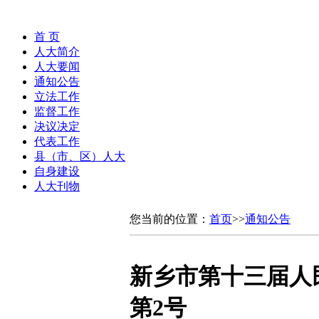
首 页
人大简介
人大要闻
通知公告
立法工作
监督工作
决议决定
代表工作
县（市、区）人大
自身建设
人大刊物
您当前的位置：
首页
>>
通知公告
新乡市第十三届人
第2号