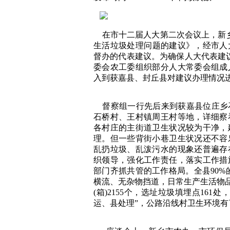
在市十二届人大第二次会议上，新乡
生活垃圾处理问题的建议》，经市人大
督办的代表建议。为确保人大代表建议
委会农工委组织部分人大常委会组成
入到获嘉县、封丘县对建议办理情况
督察组一行先后来到获嘉县位庄乡
石桥村、王村镇周王村等地，详细察
各村庄的主街道卫生状况较为干净，
理。但一些背街小巷卫生状况还不容
乱扔垃圾、乱泼污水的现象还普遍存
织领导，强化工作责任，落实工作措
部门齐抓共管的工作格局。全县90%
横流、无杂物挡道，日常生产生活物品
(箱)2155个，选址垃圾填埋点161
运、县处理”，公路沿线村卫生环境有