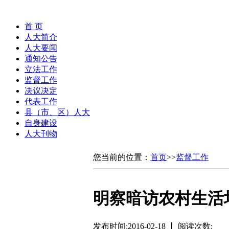
首 页
人大简介
人大要闻
通知公告
立法工作
监督工作
决议决定
代表工作
县（市、区）人大
自身建设
人大刊物
您当前的位置：
首页
>>
监督工作
明察暗访农村生活
发布时间:2016-02-18 丨 阅读次数: