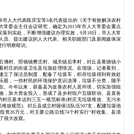
市人大代表陈庆宝等3名代表提出的《关于有效解决农村
常委会主任会议研究，确定为2015年市人大常委会重点
落到实处，不断增强建议办理实效，9月18日，市人大常
人员、提出建议的人大代表、相关职能部门及新闻媒体深
进行明察暗访。
石佛村、照镜镇樊庄村、城关镇后李村，封丘县黄德镇小
看村庄的街道卫生及垃圾处理情况。在现场，记者看到，
建立了保洁员制度，配备了垃圾车，积存垃圾得到有效处
乐观，一些村民的环境保护意识淡薄，垃圾不分类，随手
在。今年以来，获嘉县为改善农村人居环境，切实加强组
施，加大资金投入，形成了县乡村组户五级联动、县直各
的村庄基本达到三五一规范标准(村庄无垃圾堆放、无污水
堆放规范)。封丘县成立村级保洁队伍507支，配建垃圾池
处，投资26万元，对主要公路沿线74个村实行“村收集、县清
了很大改观。